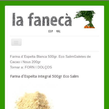
Alternar
navegació
QUI SOM
Farina d`Espelta Blanca 500gr. Eco Salim
Galetes de
Cacao i Nous 200gr
TENDA ECO
Tornar a: FORN I DOLÇOS
CONTACTE
Farina d`Espelta Integral 500gr Eco Salim