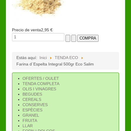
Precio de venta
2,95 €
Estàs aquí:
Inici
TENDA ECO
Farina d`Espelta Integral 500gr Eco Salim
OFERTES / OULET
TENDA COMPLETA
OLIS I VINAGRES
BEGUDES
CEREALS
CONSERVES
ESPÈCIES
GRANEL
FRUITA
LLAR
FORN I DOLÇOS