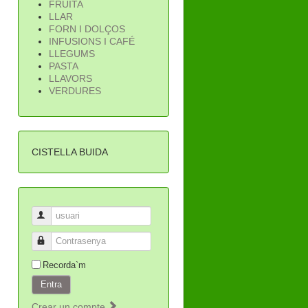
FRUITA
LLAR
FORN I DOLÇOS
INFUSIONS I CAFÉ
LLEGUMS
PASTA
LLAVORS
VERDURES
CISTELLA BUIDA
usuari
Contrasenya
Recorda`m
Entra
Crear un compte