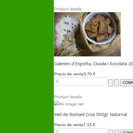
Product details
Galetes d`Espelta, Civada i Xocolata 2
Precio de venta
3,70 €
Product details
Mel de Romaní Crua 500gr Naturval
Precio de venta
7,15 €