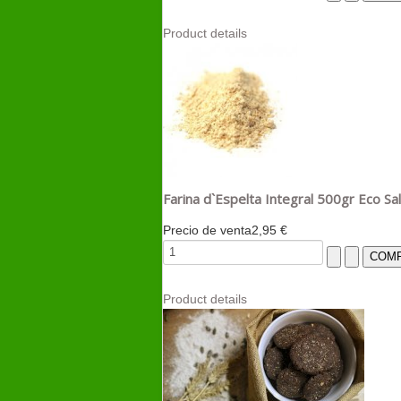
Product details
Farina d`Espelta Integral 500gr Eco Sa
Precio de venta
2,95 €
Product details