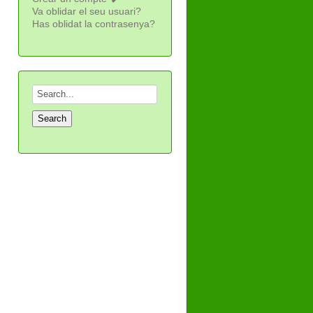
Va oblidar el seu usuari?
Has oblidat la contrasenya?