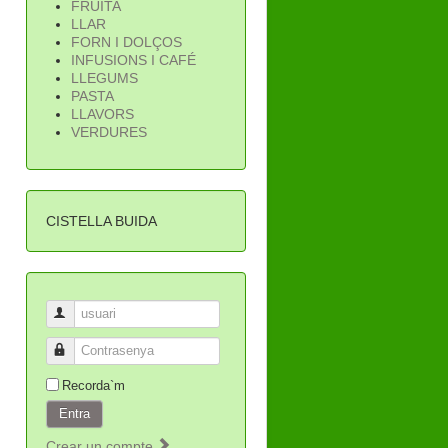
FRUITA
LLAR
FORN I DOLÇOS
INFUSIONS I CAFÉ
LLEGUMS
PASTA
LLAVORS
VERDURES
CISTELLA BUIDA
usuari
Contrasenya
Recorda`m
Entra
Crear un compte