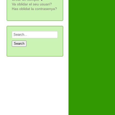
Va oblidar el seu usuari?
Has oblidat la contrasenya?