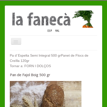
Alternar
navegació
QUI SOM
Pa d`Espelta Semi Integral 500 gr
Panet de Flocs de
Creïlla 120gr
TENDA ECO
Tornar a: FORN I DOLÇOS
CONTACTE
Pan de Fajol Boig 500 gr