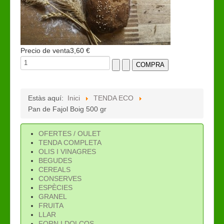
Precio de venta
3,60 €
Estàs aquí:
Inici
TENDA ECO
Pan de Fajol Boig 500 gr
OFERTES / OULET
TENDA COMPLETA
OLIS I VINAGRES
BEGUDES
CEREALS
CONSERVES
ESPÈCIES
GRANEL
FRUITA
LLAR
FORN I DOLÇOS